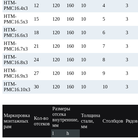
НТМ-
12
120
160
10
4
3
РМС16.4х3
НТМ-
15
120
160
10
5
3
РМС16.5х3
НТМ-
18
120
160
10
6
3
РМС16.6х3
НТМ-
21
120
160
10
7
3
РМС16.7х3
НТМ-
24
120
160
10
8
3
РМС16.8х3
НТМ-
27
120
160
10
9
3
РМС16.9х3
НТМ-
30
120
160
10
10
3
РМС16.10х3
Размеры
отсека
Маркировка
Толщина
Кол-во
внутренние,
монтажных
стали,
Столбцов
Рядов
отсеков
мм
рам
мм
l
h