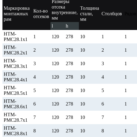
Размеры
отсека
Маркировка
Толщина
Кол-во
внутренние,
монтажных
стали,
Столбцов
Рядов
отсеков
мм
рам
мм
l
h
НТМ-
1
120
278
10
1
1
РМС28.1х1
НТМ-
2
120
278
10
2
1
РМС28.2х1
НТМ-
3
120
278
10
3
1
РМС28.3х1
НТМ-
4
120
278
10
4
1
РМС28.4х1
НТМ-
5
120
278
10
5
1
РМС28.5х1
НТМ-
6
120
278
10
6
1
РМС28.6х1
НТМ-
7
120
278
10
7
1
РМС28.7х1
НТМ-
8
120
278
10
8
1
РМС28.8х1