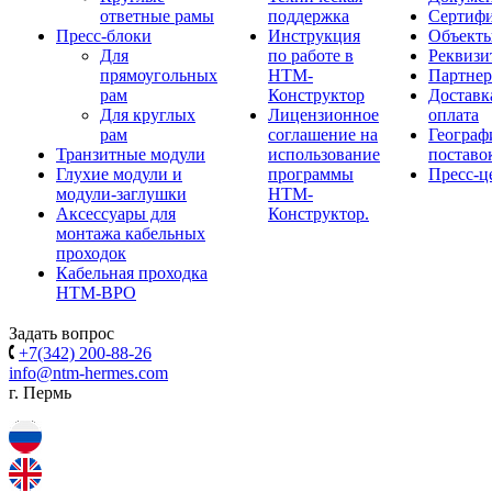
ответные рамы
поддержка
Сертиф
Пресс-блоки
Инструкция
Объект
Для
по работе в
Реквизи
прямоугольных
НТМ-
Партне
рам
Конструктор
Доставк
Для круглых
Лицензионное
оплата
рам
соглашение на
Географ
Транзитные модули
использование
поставо
Глухие модули и
программы
Пресс-ц
модули-заглушки
НТМ-
Аксессуары для
Конструктор.
монтажа кабельных
проходок
Кабельная проходка
НТМ-ВРО
Задать вопрос
+7(342) 200-88-26
info@ntm-hermes.com
г. Пермь