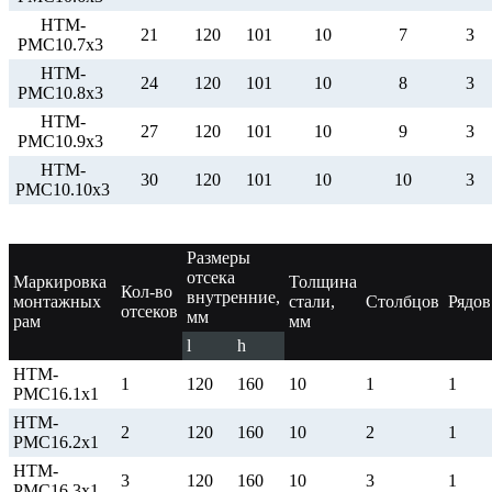
НТМ-
21
120
101
10
7
3
РМС10.7х3
НТМ-
24
120
101
10
8
3
РМС10.8х3
НТМ-
27
120
101
10
9
3
РМС10.9х3
НТМ-
30
120
101
10
10
3
РМС10.10х3
Размеры
отсека
Маркировка
Толщина
Кол-во
внутренние,
монтажных
стали,
Столбцов
Рядов
отсеков
мм
рам
мм
l
h
НТМ-
1
120
160
10
1
1
РМС16.1х1
НТМ-
2
120
160
10
2
1
РМС16.2х1
НТМ-
3
120
160
10
3
1
РМС16.3х1