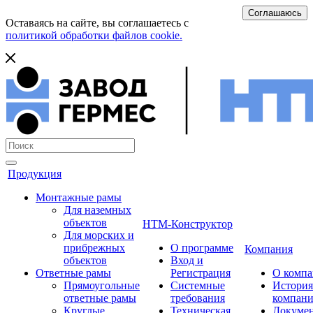
Соглашаюсь
Оставаясь на сайте, вы соглашаетесь с
политикой обработки файлов cookie.
Продукция
Монтажные рамы
Для наземных
объектов
НТМ-Конструктор
Для морских и
прибрежных
О программе
Компания
объектов
Вход и
Ответные рамы
Регистрация
О комп
Прямоугольные
Системные
История
ответные рамы
требования
компан
Круглые
Техническая
Докуме