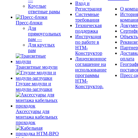
—
Вход и
Круглые
Регистрация
О комп
ответные рамы
Системные
История
требования
компан
Пресс-блоки
Техническая
Докуме
Для
поддержка
Сертиф
прямоугольных
Инструкция
Объект
рам
—
по работе в
Реквизи
Для круглых
НТМ-
Партне
рам
Конструктор
Доставк
Лицензионное
оплата
соглашение на
Географ
Транзитные модули
использование
поставо
программы
Пресс-ц
НТМ-
Глухие модули и
Конструктор.
модули-заглушки
Аксессуары для
монтажа кабельных
проходок