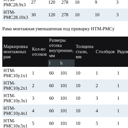
27
120
278
10
9
3
РМС28.9х3
НТМ-
30
120
278
10
10
3
РМС28.10х3
Рама монтажная уменьшенная под приварку НТМ-РМСу
Размеры
отсека
Маркировка
Толщина
Кол-во
внутренние,
монтажных
стали,
Столбцов
Рядо
отсеков
мм
рам
мм
l
h
НТМ-
1
60
101
10
1
1
РМС10у.1х1
НТМ-
2
60
101
10
2
1
РМС10у.2х1
НТМ-
3
60
101
10
3
1
РМС10у.3х1
НТМ-
4
60
101
10
4
1
РМС10у.4х1
НТМ-
5
60
101
10
5
1
РМС10у.5х1