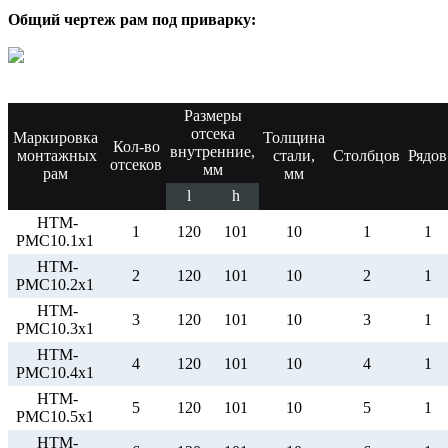
Общий чертеж рам под приварку:
Размеры
отсека
Маркировка
Толщина
Кол-во
внутренние,
монтажных
стали,
Столбцов
Рядов
отсеков
мм
рам
мм
l
h
НТМ-
1
120
101
10
1
1
РМС10.1х1
НТМ-
2
120
101
10
2
1
РМС10.2х1
НТМ-
3
120
101
10
3
1
РМС10.3х1
НТМ-
4
120
101
10
4
1
РМС10.4х1
НТМ-
5
120
101
10
5
1
РМС10.5х1
НТМ-