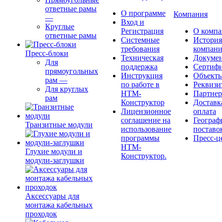
ответные рамы
О программе
Компания
—
Вход и
Круглые
Регистрация
О комп
ответные рамы
Системные
История
требования
компан
Пресс-блоки
Техническая
Докуме
Для
поддержка
Сертиф
прямоугольных
Инструкция
Объект
рам
—
по работе в
Реквизи
Для круглых
НТМ-
Партне
рам
Конструктор
Доставк
Лицензионное
оплата
соглашение на
Географ
Транзитные модули
использование
поставо
программы
Пресс-ц
НТМ-
Глухие модули и
Конструктор.
модули-заглушки
Аксессуары для
монтажа кабельных
проходок