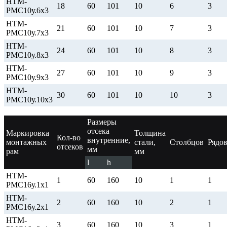
НТМ-
18
60
101
10
6
3
РМС10у.6х3
НТМ-
21
60
101
10
7
3
РМС10у.7х3
НТМ-
24
60
101
10
8
3
РМС10у.8х3
НТМ-
27
60
101
10
9
3
РМС10у.9х3
НТМ-
30
60
101
10
10
3
РМС10у.10х3
Размеры
отсека
Маркировка
Толщина
Кол-во
внутренние,
монтажных
стали,
Столбцов
Рядо
отсеков
мм
рам
мм
l
h
НТМ-
1
60
160
10
1
1
РМС16у.1х1
НТМ-
2
60
160
10
2
1
РМС16у.2х1
НТМ-
3
60
160
10
3
1