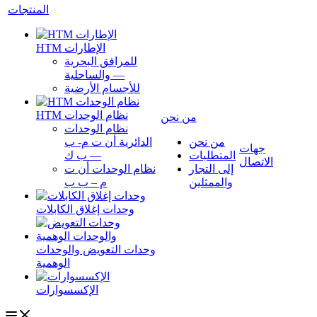
المنتجات
HTM الإطارات
للمرافق البحرية
—
والساحلية
للأجسام الأرضية
HTM نظام الوحدات
من نحن
نظام الوحدات
من نحن
الدائرية أن ت م- ب
جهات
المتطلبات
—
ب ك
الاتصال
إلى التجار
نظام الوحدات أن ت
والممثلين
م – ب ب
وحدات إغلاق الكابلات
وحدات التعويض والوحدات
الوهمية
الإكسسوارات