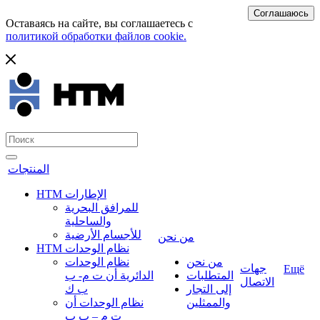
Соглашаюсь
Оставаясь на сайте, вы соглашаетесь с
политикой обработки файлов cookie.
المنتجات
HTM الإطارات
للمرافق البحرية
والساحلية
للأجسام الأرضية
من نحن
HTM نظام الوحدات
من نحن
نظام الوحدات
جهات
Ещё
المتطلبات
الدائرية أن ت م- ب
الاتصال
إلى التجار
ب ك
والممثلين
نظام الوحدات أن
ت م – ب ب