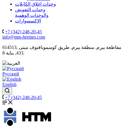
وحدات إغلاق الكابلات
وحدات التعويض
والوحدات الوهمية
الإكسسوارات
+7 (342) 248-20-45
info@ntm-hermes.com
614513, مقاطعة بيرم, منطقة بيرم, طريق كوسمونافتوف مبنى
433, بناية 8.
Русский
English
+7 (342) 248-20-45