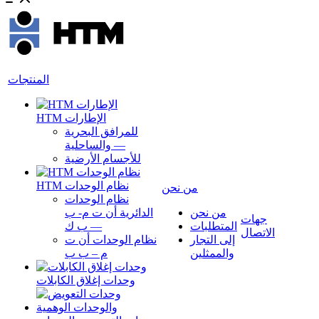
المنتجات
HTM الإطارات
للمرافق البحرية
—
والساحلية
للأجسام الأرضية
HTM نظام الوحدات
من نحن
نظام الوحدات
من نحن
الدائرية أن ت م- ب
جهات
المتطلبات
—
ب ك
الاتصال
إلى التجار
نظام الوحدات أن ت
والممثلين
م – ب ب
وحدات إغلاق الكابلات