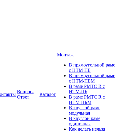
Монтаж
В прямоугольной раме
с НТМ-ПБ
В прямоугольной раме
с НТМ-ПБМ
В раме РМТС R с
Вопрос-
НТМ-ПБ
онтакты
Каталог
Ответ
В раме РМТС R с
НТМ-ПБМ
В круглой раме
модульная
В круглой раме
одиночная
Как делать нельзя