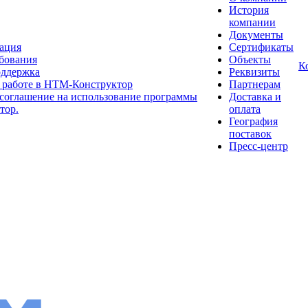
История
компании
Документы
рация
Сертификаты
бования
Объекты
К
оддержка
Реквизиты
 работе в НТМ-Конструктор
Партнерам
соглашение на использование программы
Доставка и
тор.
оплата
География
поставок
Пресс-центр