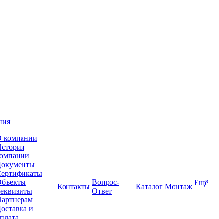
ния
О компании
История
компании
Документы
Сертификаты
Объекты
Вопрос-
Ещё
Контакты
Каталог
Монтаж
Реквизиты
Ответ
Партнерам
оставка и
плата