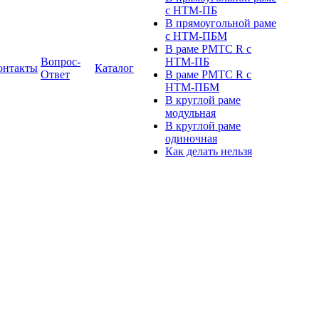
с НТМ-ПБ
В прямоугольной раме
с НТМ-ПБМ
В раме РМТС R с
Вопрос-
НТМ-ПБ
онтакты
Каталог
Ответ
В раме РМТС R с
НТМ-ПБМ
В круглой раме
модульная
В круглой раме
одиночная
Как делать нельзя