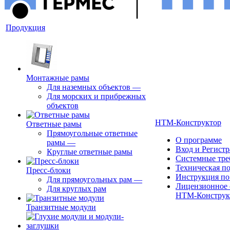
Продукция
Монтажные рамы
Для наземных объектов
—
Для морских и прибрежных
объектов
НТМ-Конструктор
Ответные рамы
Прямоугольные ответные
О программе
рамы
—
Вход и Регист
Круглые ответные рамы
Системные тре
Техническая п
Пресс-блоки
Инструкция по
Для прямоугольных рам
—
Лицензионное 
Для круглых рам
НТМ-Конструк
Транзитные модули