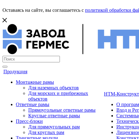
Оставаясь на сайте, вы соглашаетесь с
политикой обработки фай
Продукция
Монтажные рамы
Для наземных объектов
Для морских и прибрежных
НТМ-Конструкт
объектов
Ответные рамы
О програ
Прямоугольные ответные рамы
Вход и Ре
Круглые ответные рамы
Системные
Пресс-блоки
Техническ
Для прямоугольных рам
Инструкци
Для круглых рам
Лицензион
Транзитные модули
Конструкт