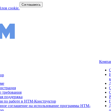
Соглашаюсь
лов cookie.
Компа
ор
мме
гистрация
 требования
ая поддержка
я по работе в НТМ-Конструктор
ное соглашение на использование программы НТМ-
Д
ор.
о