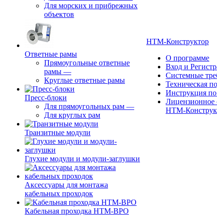
Для морских и прибрежных
объектов
НТМ-Конструктор
Ответные рамы
О программе
Прямоугольные ответные
Вход и Регист
рамы
—
Системные тре
Круглые ответные рамы
Техническая п
Инструкция по
Пресс-блоки
Лицензионное 
Для прямоугольных рам
—
НТМ-Конструк
Для круглых рам
Транзитные модули
Глухие модули и модули-заглушки
Аксессуары для монтажа
кабельных проходок
Кабельная проходка НТМ-ВРО