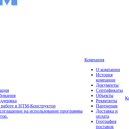
Компания
О компании
История
компании
Документы
рация
Сертификаты
бования
Объекты
К
оддержка
Реквизиты
 работе в НТМ-Конструктор
Партнерам
соглашение на использование программы
Доставка и
тор.
оплата
География
поставок