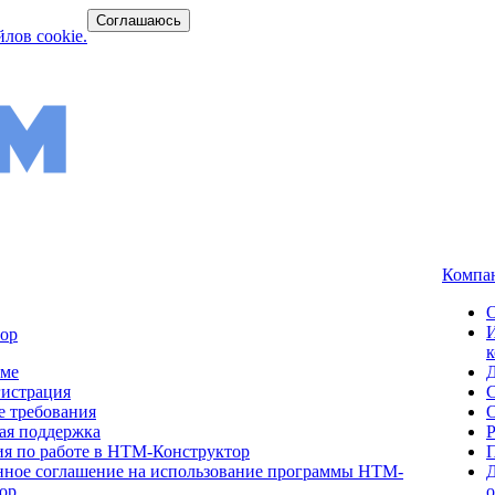
Соглашаюсь
лов cookie.
Компа
ор
мме
гистрация
 требования
ая поддержка
я по работе в НТМ-Конструктор
ное соглашение на использование программы НТМ-
Д
ор.
о