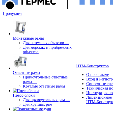
Продукция
Монтажные рамы
Для наземных объектов
—
Для морских и прибрежных
объектов
НТМ-Конструктор
Ответные рамы
О программе
Прямоугольные ответные
Вход и Регист
рамы
—
Системные тре
Круглые ответные рамы
Техническая п
Инструкция по
Пресс-блоки
Лицензионное 
Для прямоугольных рам
—
НТМ-Конструк
Для круглых рам