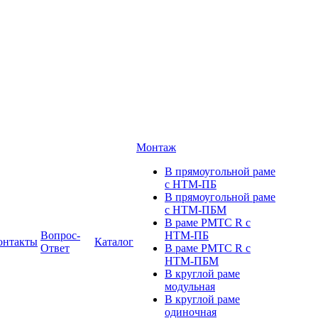
Монтаж
В прямоугольной раме
с НТМ-ПБ
В прямоугольной раме
с НТМ-ПБМ
В раме РМТС R с
Вопрос-
НТМ-ПБ
онтакты
Каталог
Ответ
В раме РМТС R с
НТМ-ПБМ
В круглой раме
модульная
В круглой раме
одиночная