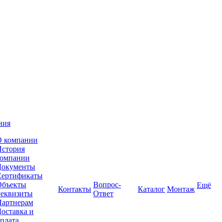
ния
О компании
История
компании
Документы
Сертификаты
Объекты
Вопрос-
Ещё
Контакты
Каталог
Монтаж
Реквизиты
Ответ
Партнерам
оставка и
плата