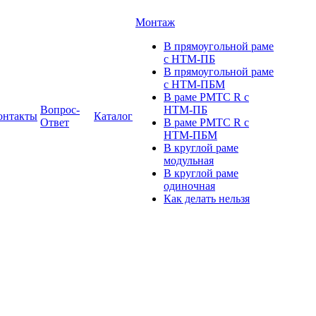
Монтаж
В прямоугольной раме
с НТМ-ПБ
В прямоугольной раме
с НТМ-ПБМ
В раме РМТС R с
Вопрос-
НТМ-ПБ
онтакты
Каталог
Ответ
В раме РМТС R с
НТМ-ПБМ
В круглой раме
модульная
В круглой раме
одиночная
Как делать нельзя