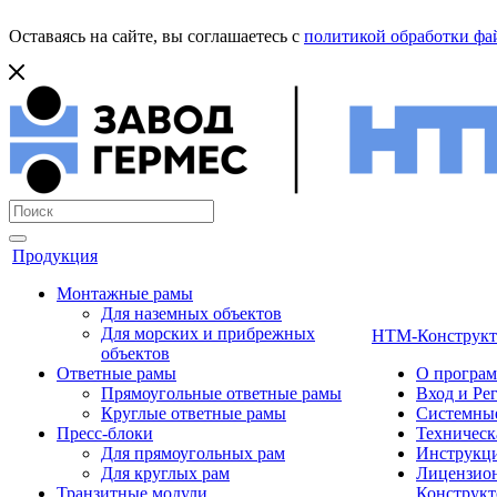
Оставаясь на сайте, вы соглашаетесь с
политикой обработки фай
Продукция
Монтажные рамы
Для наземных объектов
Для морских и прибрежных
НТМ-Конструкт
объектов
Ответные рамы
О програ
Прямоугольные ответные рамы
Вход и Ре
Круглые ответные рамы
Системные
Пресс-блоки
Техническ
Для прямоугольных рам
Инструкци
Для круглых рам
Лицензион
Транзитные модули
Конструкт