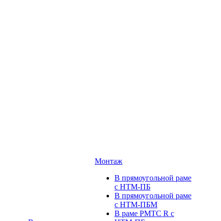
Монтаж
В прямоугольной раме
с НТМ-ПБ
В прямоугольной раме
с НТМ-ПБМ
В раме РМТС R с