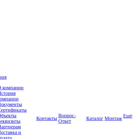
ния
О компании
История
компании
Документы
Сертификаты
Объекты
Вопрос-
Ещё
Контакты
Каталог
Монтаж
Реквизиты
Ответ
Партнерам
оставка и
плата