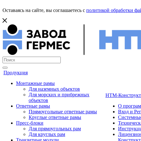
Оставаясь на сайте, вы соглашаетесь с
политикой обработки фай
Продукция
Монтажные рамы
Для наземных объектов
Для морских и прибрежных
НТМ-Конструкт
объектов
Ответные рамы
О програ
Прямоугольные ответные рамы
Вход и Ре
Круглые ответные рамы
Системные
Пресс-блоки
Техническ
Для прямоугольных рам
Инструкци
Для круглых рам
Лицензион
Транзитные модули
Конструкт