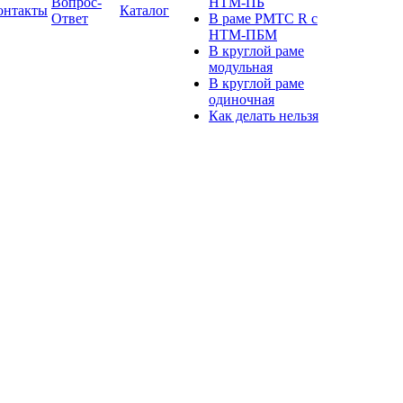
Вопрос-
НТМ-ПБ
онтакты
Каталог
Ответ
В раме РМТС R с
НТМ-ПБМ
В круглой раме
модульная
В круглой раме
одиночная
Как делать нельзя