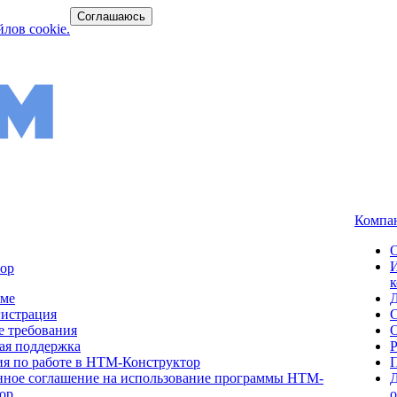
Соглашаюсь
лов cookie.
Компа
ор
мме
гистрация
 требования
ая поддержка
я по работе в НТМ-Конструктор
ное соглашение на использование программы НТМ-
Д
ор.
о