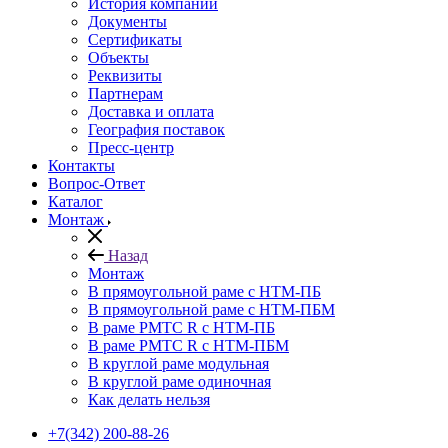
История компании
Документы
Сертификаты
Объекты
Реквизиты
Партнерам
Доставка и оплата
География поставок
Пресс-центр
Контакты
Вопрос-Ответ
Каталог
Монтаж
Назад
Монтаж
В прямоугольной раме с НТМ-ПБ
В прямоугольной раме с НТМ-ПБМ
В раме РМТС R с НТМ-ПБ
В раме РМТС R с НТМ-ПБМ
В круглой раме модульная
В круглой раме одиночная
Как делать нельзя
+7(342) 200-88-26