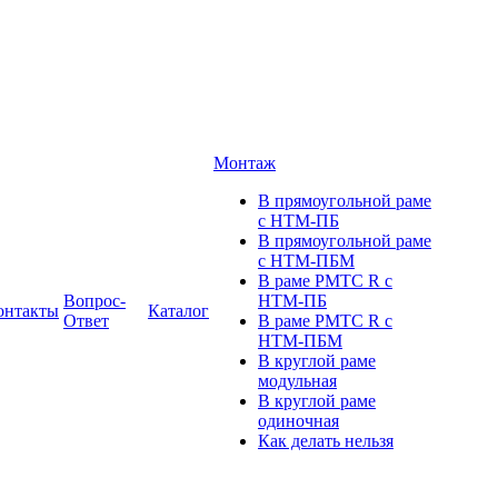
Монтаж
В прямоугольной раме
с НТМ-ПБ
В прямоугольной раме
с НТМ-ПБМ
В раме РМТС R с
Вопрос-
НТМ-ПБ
онтакты
Каталог
Ответ
В раме РМТС R с
НТМ-ПБМ
В круглой раме
модульная
В круглой раме
одиночная
Как делать нельзя