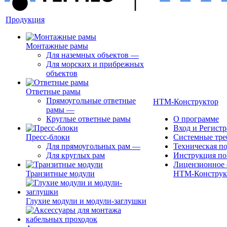
Продукция
Монтажные рамы
Для наземных объектов
—
Для морских и прибрежных
объектов
Ответные рамы
Прямоугольные ответные
НТМ-Конструктор
рамы
—
Круглые ответные рамы
О программе
Вход и Регист
Пресс-блоки
Системные тре
Для прямоугольных рам
—
Техническая п
Для круглых рам
Инструкция по
Лицензионное 
Транзитные модули
НТМ-Конструк
Глухие модули и модули-заглушки