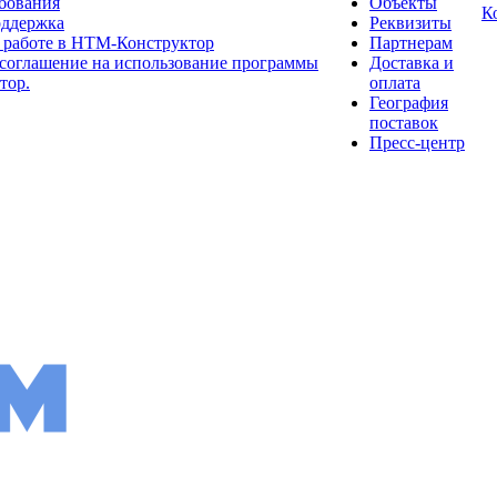
бования
Объекты
К
оддержка
Реквизиты
 работе в НТМ-Конструктор
Партнерам
соглашение на использование программы
Доставка и
тор.
оплата
География
поставок
Пресс-центр