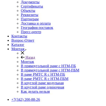
Документы
Сертификаты
Объекты
Реквизиты
Партнерам
Доставка и оплата
География поставок
Пресс-центр
Контакты
Вопрос-Ответ
Каталог
Монтаж
Назад
Монтаж
В прямоугольной раме с НТМ-ПБ
В прямоугольной раме с НТМ-ПБМ
В раме РМТС R с НТМ-ПБ
В раме РМТС R с НТМ-ПБМ
В круглой раме модульная
В круглой раме одиночная
Как делать нельзя
+7(342) 200-88-26