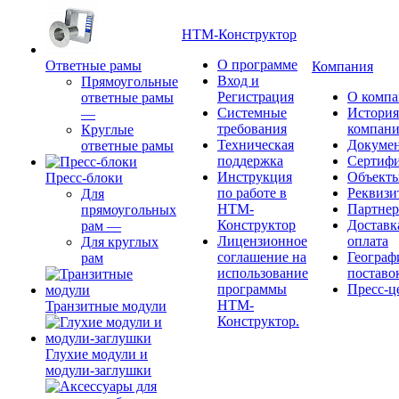
НТМ-Конструктор
О программе
Ответные рамы
Компания
Вход и
Прямоугольные
Регистрация
О комп
ответные рамы
Системные
История
—
требования
компан
Круглые
Техническая
Докуме
ответные рамы
поддержка
Сертиф
Инструкция
Объект
Пресс-блоки
по работе в
Реквизи
Для
НТМ-
Партне
прямоугольных
Конструктор
Доставк
рам
—
Лицензионное
оплата
Для круглых
соглашение на
Географ
рам
использование
поставо
программы
Пресс-ц
НТМ-
Транзитные модули
Конструктор.
Глухие модули и
модули-заглушки