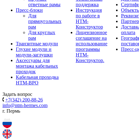
ответные рамы
поддержка
Сертиф
Пресс-блоки
Инструкция
Объект
Для
по работе в
Реквизи
прямоугольных
НТМ-
Партне
рам
Конструктор
Доставк
Для круглых
Лицензионное
оплата
рам
соглашение на
Географ
Транзитные модули
использование
поставо
Глухие модули и
программы
Пресс-ц
модули-заглушки
НТМ-
Аксессуары для
Конструктор.
монтажа кабельных
проходок
Кабельная проходка
НТМ-ВРО
Задать вопрос
+7(342) 200-88-26
info@ntm-hermes.com
г. Пермь