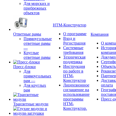
Для морских и
прибрежных
объектов
НТМ-Конструктор
О программе
Ответные рамы
Компания
Вход и
Прямоугольные
Регистрация
О комп
ответные рамы
Системные
История
—
требования
компан
Круглые
Техническая
Докуме
ответные рамы
поддержка
Сертиф
Инструкция
Объект
Пресс-блоки
по работе в
Реквизи
Для
НТМ-
Партне
прямоугольных
Конструктор
Доставк
рам
—
Лицензионное
оплата
Для круглых
соглашение на
Географ
рам
использование
поставо
программы
Пресс-ц
НТМ-
Транзитные модули
Конструктор.