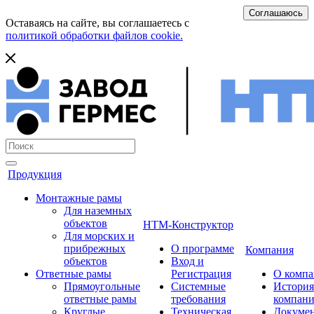
Соглашаюсь
Оставаясь на сайте, вы соглашаетесь с
политикой обработки файлов cookie.
Продукция
Монтажные рамы
Для наземных
объектов
НТМ-Конструктор
Для морских и
прибрежных
О программе
Компания
объектов
Вход и
Ответные рамы
Регистрация
О комп
Прямоугольные
Системные
История
ответные рамы
требования
компан
Круглые
Техническая
Докуме